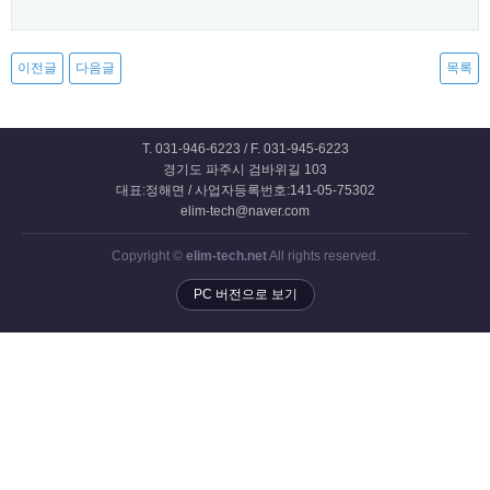
이전글
다음글
목록
T. 031-946-6223 / F. 031-945-6223
경기도 파주시 검바위길 103
대표:정해면 / 사업자등록번호:141-05-75302
elim-tech@naver.com
Copyright ©
elim-tech.net
All rights reserved.
PC 버전으로 보기