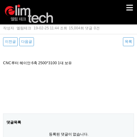
CNC루터 헤이안 6축 2500*3100 1대 보유
작성자
엘림테크
19-02-25 11:44
조회
15,004회
댓글
0건
이전글
다음글
목록
본문
CNC루터 헤이안 6축 2500*3100 1대 보유
댓글목록
등록된 댓글이 없습니다.